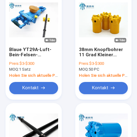
Blaue YT29A-Luft-
38mm Knopfbohrer
Bein-Felsen-
11 Grad Kleiner
Bohrmaschine 35 -
Felsbohrer für
Preis:
$3-$300
Preis:
$3-$300
45 Millimeter-
Granitfelsen
MOQ:
1 Satz
MOQ:
50 PC
Durchmesser
Holen Sie sich aktuelle Preis
Holen Sie sich aktuelle Preis
Kontakt
Kontakt