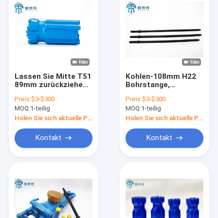
Lassen Sie Mitte T51
Kohlen-108mm H22
89mm zurückziehen
Bohrstange,
Bohrgeräte des
sechseckige sich
Preis:
$3-$300
Preis:
$3-$300
Knopf-Stückchen-
verjüngende
MOQ:
1-teilig
MOQ:
1-teilig
DTH fallen
Bohrstange
Holen Sie sich aktuelle Preis
Holen Sie sich aktuelle Preis
Kontakt
Kontakt