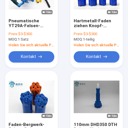
Pneumatische
Hartmetall-Faden
YT29A-Felsen-
ziehen Knopf-
Handbohrgeräte 27kg
Stückchen T51
Preis:
$3-$300
Preis:
$3-$300
für Bergbau
102mm für Hardrock
MOQ:
1 Satz
MOQ:
1-teilig
zurück
Holen Sie sich aktuelle Preis
Holen Sie sich aktuelle Preis
Kontakt
Kontakt
Startseite
Produkte
Über uns
Faden-Bergwerk-
110mm DHD350 DTH