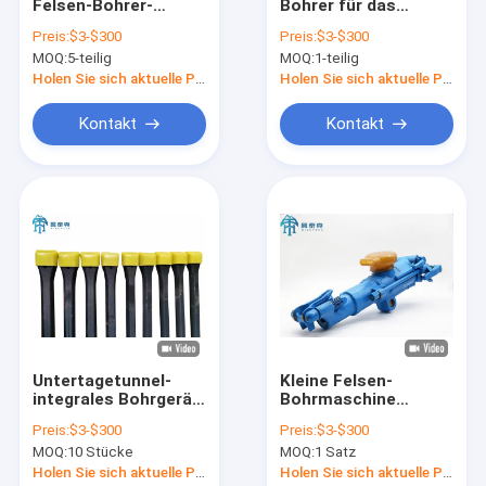
Felsen-Bohrer-
Bohrer für das
Fabrik Tour
Hartmetall T45
Abbauen des hohen
Preis:
$3-$300
Preis:
$3-$300
76mm
Mangan-Stahls
MOQ:
5-teilig
MOQ:
1-teilig
Qualitätskontrolle
Holen Sie sich aktuelle Preis
Holen Sie sich aktuelle Preis
Kontakt
Kontakt
Kontakt
Nachrichten
Alle Fälle
Felsen-Bohrgeräte
Faden-Bohrstange
Untertagetunnel-
Kleine Felsen-
integrales Bohrgerät
Bohrmaschine
Schaft-Adapter
Rod Hex 22x108mm
pneumatischer Jack
Preis:
$3-$300
Preis:
$3-$300
26mm-42mm
Hammer des Loch-
Felsen-Bohrer
MOQ:
10 Stücke
MOQ:
1 Satz
YT28
Holen Sie sich aktuelle Preis
Holen Sie sich aktuelle Preis