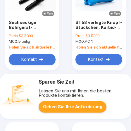
Sechseckige
ST58 verlegte Knopf-
Bohrgerät-
Stückchen, Karbid-
Erweiterung Rod, H22
Felsen-Bohrer CNC
Preis:
$3-$300
Preis:
$3-$300
11 Grad-Felsen-
115MM
MOQ:
5-teilig
MOQ:
PC 1
Bohrgerät Rod Steel
MTH
Holen Sie sich aktuelle Preis
Holen Sie sich aktuelle Preis
Kontakt
Kontakt
Sparen Sie Zeit
Lassen Sie uns mit Ihnen die besten
Produkte kontaktieren.
Geben Sie Ihre Anforderung