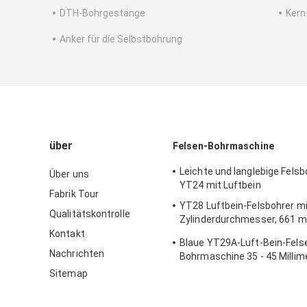
DTH-Bohrgestänge
Kern
Anker für die Selbstbohrung
über
Felsen-Bohrmaschine
Leichte und langlebige Fel
Über uns
YT24 mit Luftbein
Fabrik Tour
YT28 Luftbein-Felsbohrer m
Qualitätskontrolle
Zylinderdurchmesser, 661 
Gasverbrauch ≤ 55 L/s für B
Kontakt
Blaue YT29A-Luft-Bein-Fels
Straßenausbau
Nachrichten
Bohrmaschine 35 - 45 Millim
Durchmesser
Sitemap