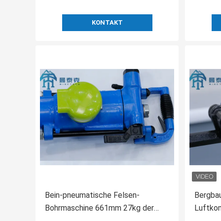
KONTAKT
Bein-pneumatische Felsen-
Bergba
Bohrmaschine 661mm 27kg der
Luftko
Tunnelbau-Luft-YT24
Bohrha