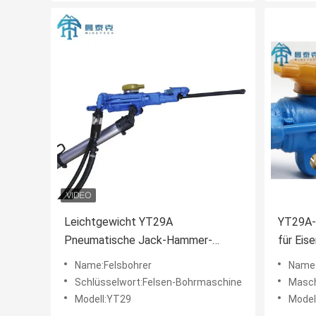
Leichtgewicht YT29A
YT29A-
Pneumatische Jack-Hammer-
für Eis
Gesteinsbohrmaschine zum
MTH
Name:Felsbohrer
Name:
Tunnelbauen
Schlüsselwort:Felsen-Bohrmaschine
Masch
Modell:YT29
Model