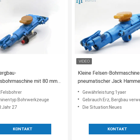
ergbau-
Kleine Felsen-Bohrmaschine
nsbohrmaschine mit 80 mm
pneumatischer Jack Hamme
erdurchmesser, 60 mm
Loch-YT28
Felsbohrer
Gewährleistung:1yaer
lauf und 34-45 mm
inentyp:Bohrwerkzeuge
Gebrauch:Erz, Bergbau verwendet, Fel
chdurchmesser
l:Jahr 27
Die Situation:Neues
KONTAKT
KONTAKT