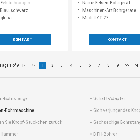
Felsbohrungen
Name:Felsen-Bohrgerät
:Blau, schwarz
Maschinen-Art:Bohrgeräte
:global
Modell:YT 27
KONTAKT
KONTAKT
Page 1 of 9
|<
<<
1
2
3
4
5
6
7
8
9
>>
>|
n-Bohrstange
Schaft-Adapter
en-Bohrmaschine
Sich verjüngendes Kn
en Sie Knopf-Stückchen zurück
Sechseckige Bohrstan
-Hammer
DTH-Bohrer