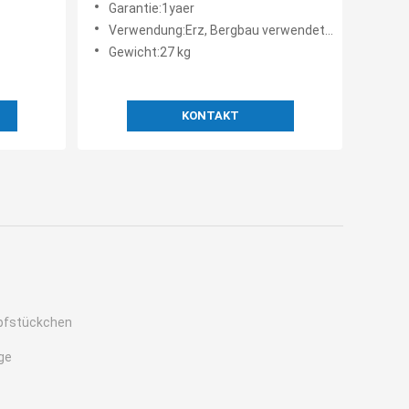
Garantie:1yaer
Verwendung:Erz, Bergbau verwendet, Felsenbohrung
Gewicht:27 kg
KONTAKT
opfstückchen
ge