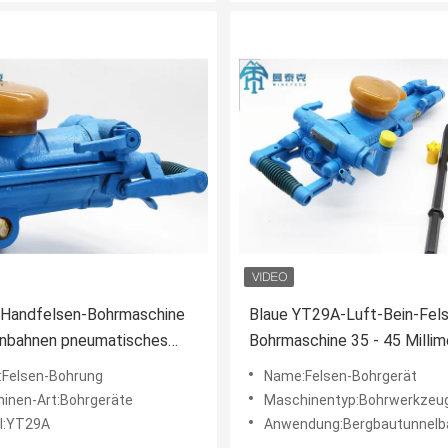
Handfelsen-Bohrmaschine
Blaue YT29A-Luft-Bein-Fel
enbahnen pneumatisches
Bohrmaschine 35 - 45 Millim
Durchmesser
Felsen-Bohrung
Name:Felsen-Bohrgerät
inen-Art:Bohrgeräte
Maschinentyp:Bohrwerkzeu
l:YT29A
Anwendung:Bergbautunnelbau und verschiedene Technikoperationen in der Bohrung von Loch