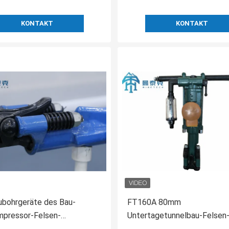
KONTAKT
KONTAKT
ubohrgeräte des Bau-
FT160A 80mm
mpressor-Felsen-
Untertagetunnelbau-Felsen
mmer-YT27 34-42mm
Bohrmaschine YT27 Jack 