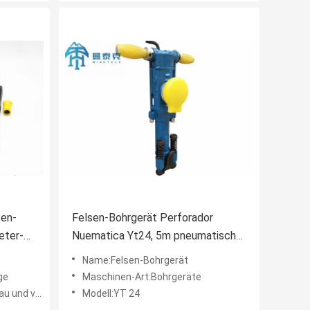
sen-
Felsen-Bohrgerät Perforador
eter-
Nuematica Yt24, 5m pneumatischer
Felsen-Hammer
Name:Felsen-Bohrgerät
ge
Maschinen-Art:Bohrgeräte
-, Metallurgie-, Kohlen-
Modell:YT 24