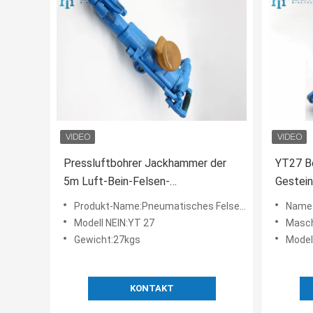
Pressluftbohrer Jackhammer der
YT27 B
5m Luft-Bein-Felsen-
Gestei
Bohrmaschine-YT27
Zylind
Produkt-Name:Pneumatisches Felsenbohrgerät
Name:
Kolben
Modell NEIN:YT 27
Masch
Bohrlo
Gewicht:27kgs
Model
KONTAKT