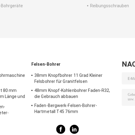
-Bohrgeräte
Reibungsschrauben
NA
Felsen-Bohrer
sbohrmaschine
38mm Knopfbohrer 11 Grad Kleiner
Felsbohrer für Granitfelsen
it 80 mm
48mm Knopf-Kohlenbohrer Faden-R32,
mm Länge und
die Gebrauch abbauen
ergbau und
Faden-Bergwerk-Felsen-Bohrer-
en-
Hartmetall T45 76mm
eter-