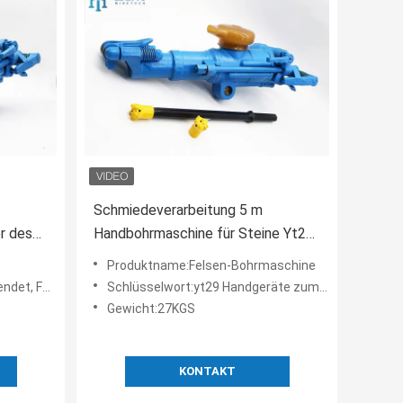
Schmiedeverarbeitung 5 m
r des
Handbohrmaschine für Steine Yt29
Modell
Produktname:Felsen-Bohrmaschine
senbohrung
Schlüsselwort:yt29 Handgeräte zum Bohren von Felsen
Gewicht:27KGS
KONTAKT