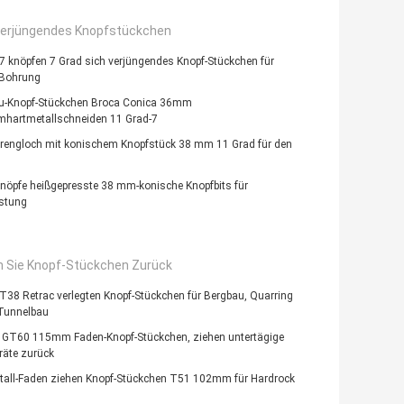
Verjüngendes Knopfstückchen
 knöpfen 7 Grad sich verjüngendes Knopf-Stückchen für
-Bohrung
u-Knopf-Stückchen Broca Conica 36mm
mhartmetallschneiden 11 Grad-7
prengloch mit konischem Knopfstück 38 mm 11 Grad für den
nöpfe heißgepresste 38 mm-konische Knopfbits für
istung
n Sie Knopf-Stückchen Zurück
38 Retrac verlegten Knopf-Stückchen für Bergbau, Quarring
 Tunnelbau
 GT60 115mm Faden-Knopf-Stückchen, ziehen untertägige
räte zurück
tall-Faden ziehen Knopf-Stückchen T51 102mm für Hardrock