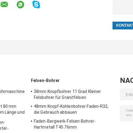
NA
Felsen-Bohrer
sbohrmaschine
38mm Knopfbohrer 11 Grad Kleiner
Felsbohrer für Granitfelsen
it 80 mm
48mm Knopf-Kohlenbohrer Faden-R32,
mm Länge und
die Gebrauch abbauen
ergbau und
Faden-Bergwerk-Felsen-Bohrer-
en-
Hartmetall T45 76mm
eter-