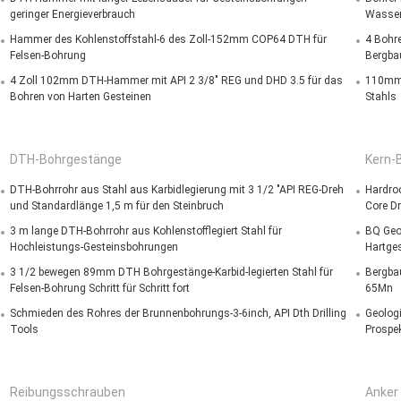
geringer Energieverbrauch
Wasser
Hammer des Kohlenstoffstahl-6 des Zoll-152mm COP64 DTH für
4 Bohr
Felsen-Bohrung
Bergba
4 Zoll 102mm DTH-Hammer mit API 2 3/8" REG und DHD 3.5 für das
110mm 
Bohren von Harten Gesteinen
Stahls
DTH-Bohrgestänge
Kern-
DTH-Bohrrohr aus Stahl aus Karbidlegierung mit 3 1/2 "API REG-Dreh
Hardro
und Standardlänge 1,5 m für den Steinbruch
Core Dri
3 m lange DTH-Bohrrohr aus Kohlenstofflegiert Stahl für
BQ Geol
Hochleistungs-Gesteinsbohrungen
Hartge
3 1/2 bewegen 89mm DTH Bohrgestänge-Karbid-legierten Stahl für
Bergba
Felsen-Bohrung Schritt für Schritt fort
65Mn
Schmieden des Rohres der Brunnenbohrungs-3-6inch, API Dth Drilling
Geolog
Tools
Prospe
Reibungsschrauben
Anker 