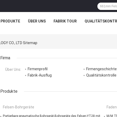
PRODUKTE
ÜBER UNS
FABRIK TOUR
QUALITÄTSKONTR
OGY CO., LTD Sitemap
Firma
Firmenprofil
Firmengeschichte
Über Uns:
Fabrik-Ausflug
Qualitätskontrolle
Produkte
Felsen-Bohrgeräte
Faden
Portierbare pneumatische Bohrgerät-Bohrgeräte des Felsen-YT28 mit
M/M Th