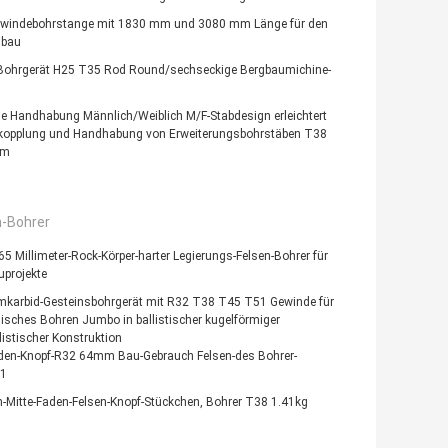
windebohrstange mit 1830 mm und 3080 mm Länge für den
gbau
Bohrgerät H25 T35 Rod Round/sechseckige Bergbaumichine-
e Handhabung Männlich/Weiblich M/F-Stabdesign erleichtert
tkopplung und Handhabung von Erweiterungsbohrstäben T38
mm
n-Bohrer
5 Millimeter-Rock-Körper-harter Legierungs-Felsen-Bohrer für
uprojekte
mkarbid-Gesteinsbohrgerät mit R32 T38 T45 T51 Gewinde für
isches Bohren Jumbo in ballistischer kugelförmiger
listischer Konstruktion
den-Knopf-R32 64mm Bau-Gebrauch Felsen-des Bohrer-
1
-Mitte-Faden-Felsen-Knopf-Stückchen, Bohrer T38 1.41kg