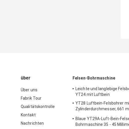
über
Felsen-Bohrmaschine
Leichte und langlebige Fel
Über uns
YT24 mit Luftbein
Fabrik Tour
YT28 Luftbein-Felsbohrer m
Qualitätskontrolle
Zylinderdurchmesser, 661 
Gasverbrauch ≤ 55 L/s für B
Kontakt
Blaue YT29A-Luft-Bein-Fels
Straßenausbau
Nachrichten
Bohrmaschine 35 - 45 Millim