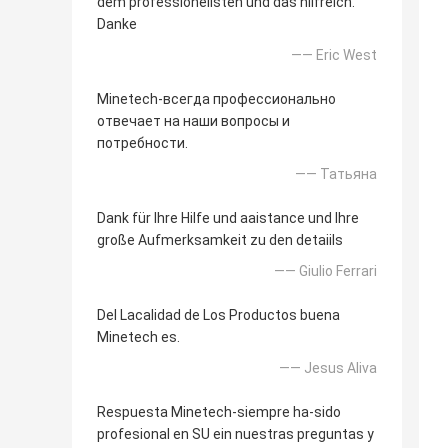
dem professionellsten und das hilfreich.
Danke
—— Eric West
Minetech-всегда профессионально
отвечает на наши вопросы и
потребности.
—— Татьяна
Dank für Ihre Hilfe und aaistance und Ihre
große Aufmerksamkeit zu den detaiils
—— Giulio Ferrari
Del Lacalidad de Los Productos buena
Minetech es.
—— Jesus Aliva
Respuesta Minetech-siempre ha-sido
profesional en SU ein nuestras preguntas y