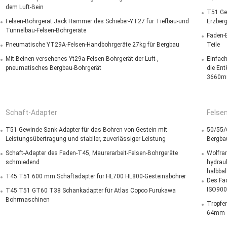
dem Luft-Bein
T51 Ge
Felsen-Bohrgerät Jack Hammer des Schieber-YT27 für Tiefbau-und
Erzber
Tunnelbau-Felsen-Bohrgeräte
Faden-
Pneumatische YT29A-Felsen-Handbohrgeräte 27kg für Bergbau
Teile
Mit Beinen versehenes Yt29a Felsen-Bohrgerät der Luft-,
Einfach
pneumatisches Bergbau-Bohrgerät
die En
3660
Schaft-Adapter
Felse
T51 Gewinde-Sank-Adapter für das Bohren von Gestein mit
50/55/6
Leistungsübertragung und stabiler, zuverlässiger Leistung
Bergba
Schaft-Adapter des Faden-T45, Maurerarbeit-Felsen-Bohrgeräte
Wolfra
schmiedend
hydraul
halbbal
T45 T51 600 mm Schaftadapter für HL700 HL800-Gesteinsbohrer
Des Fa
ISO900
T45 T51 GT60 T38 Schankadapter für Atlas Copco Furukawa
Bohrmaschinen
Tropfen
64mm