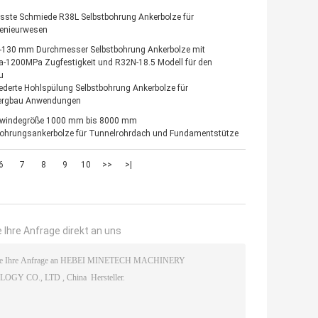
sste Schmiede R38L Selbstbohrung Ankerbolze für
enieurwesen
130 mm Durchmesser Selbstbohrung Ankerbolze mit
-1200MPa Zugfestigkeit und R32N-18.5 Modell für den
u
ederte Hohlspülung Selbstbohrung Ankerbolze für
ergbau Anwendungen
windegröße 1000 mm bis 8000 mm
bohrungsankerbolze für Tunnelrohrdach und Fundamentstütze
6
7
8
9
10
>>
>|
 Ihre Anfrage direkt an uns