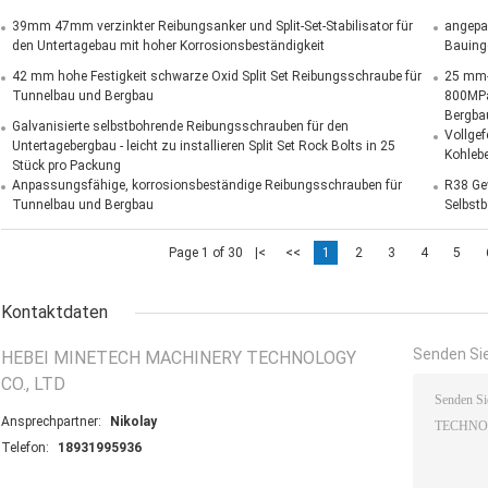
39mm 47mm verzinkter Reibungsanker und Split-Set-Stabilisator für
angepa
den Untertagebau mit hoher Korrosionsbeständigkeit
Bauing
42 mm hohe Festigkeit schwarze Oxid Split Set Reibungsschraube für
25 mm-
Tunnelbau und Bergbau
800MPa
Bergba
Galvanisierte selbstbohrende Reibungsschrauben für den
Vollgef
Untertagebergbau - leicht zu installieren Split Set Rock Bolts in 25
Kohleb
Stück pro Packung
Anpassungsfähige, korrosionsbeständige Reibungsschrauben für
R38 Ge
Tunnelbau und Bergbau
Selbst
Page 1 of 30
|<
<<
1
2
3
4
5
Kontaktdaten
Senden Sie
HEBEI MINETECH MACHINERY TECHNOLOGY
CO., LTD
Ansprechpartner:
Nikolay
Telefon:
18931995936