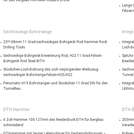
für das Bergbau normalen Körpers Broca
Lange S
Felsen
Sechseckige Bohrstange
Integ
22*108mm 11 Grad-sechseckiges Bohrgerät Rod Hammer Rock
Integra
Drilling Tools
Loch-B
Sechseckige Bohrgerät-Erweiterung Rod, H22 11 Grad-Felsen-
Spitzt
Bohrgerät Rod Steel MTH
Bearbe
Stückchen-Loch-Bohrung des sich verjüngenden Werkzeug-
Sechse
sechseckigen Bohrstange-Felsen-H25/H22
Tunnel
Penumatic H19 Bohrstangen und Stückchen 11 Grad Dth für den
Integra
Tunnelbau
L80cm
DTH-Hammer
DTH-B
6 Zoll Hammer 105-127mm des Niederdruck-DTH für Bergbau
203mm 
schmiedend
Verarbe
DTH-Hammer mit langer Lebensdauer für Gesteinsbohrungen –
Bohrer-