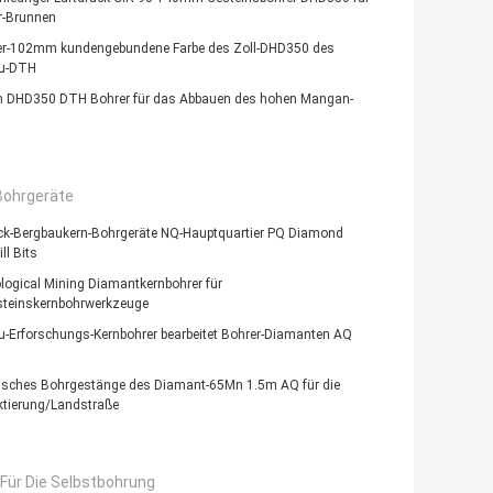
-Brunnen
er-102mm kundengebundene Farbe des Zoll-DHD350 des
u-DTH
DHD350 DTH Bohrer für das Abbauen des hohen Mangan-
Bohrgeräte
ck-Bergbaukern-Bohrgeräte NQ-Hauptquartier PQ Diamond
ll Bits
ogical Mining Diamantkernbohrer für
steinskernbohrwerkzeuge
u-Erforschungs-Kernbohrer bearbeitet Bohrer-Diamanten AQ
isches Bohrgestänge des Diamant-65Mn 1.5m AQ für die
ktierung/Landstraße
Für Die Selbstbohrung