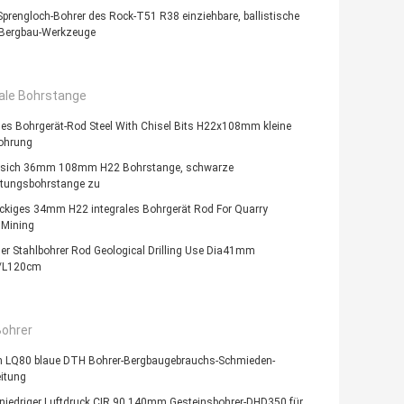
prengloch-Bohrer des Rock-T51 R38 einziehbare, ballistische
-Bergbau-Werkzeuge
rale Bohrstange
les Bohrgerät-Rod Steel With Chisel Bits H22x108mm kleine
ohrung
e sich 36mm 108mm H22 Bohrstange, schwarze
itungsbohrstange zu
ckiges 34mm H22 integrales Bohrgerät Rod For Quarry
 Mining
ler Stahlbohrer Rod Geological Drilling Use Dia41mm
/L120cm
ohrer
LQ80 blaue DTH Bohrer-Bergbaugebrauchs-Schmieden-
itung
niedriger Luftdruck CIR 90 140mm Gesteinsbohrer-DHD350 für