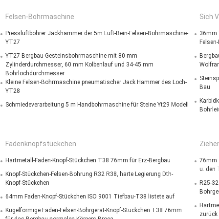
Felsen-Bohrmaschine
Sich 
Pressluftbohrer Jackhammer der 5m Luft-Bein-Felsen-Bohrmaschine-
36mm 7
YT27
Felsen
YT27 Bergbau-Gesteinsbohrmaschine mit 80 mm
Bergba
Zylinderdurchmesser, 60 mm Kolbenlauf und 34-45 mm
Wolfra
Bohrlochdurchmesser
Steins
Kleine Felsen-Bohrmaschine pneumatischer Jack Hammer des Loch-
Bau
YT28
Karbidk
Schmiedeverarbeitung 5 m Handbohrmaschine für Steine Yt29 Modell
Bohrle
Fadenknopfstückchen
Ziehe
Hartmetall-Faden-Knopf-Stückchen T38 76mm für Erz-Bergbau
76mm T
u. den
Knopf-Stückchen-Felsen-Bohrung R32 R38, harte Legierung Dth-
Knopf-Stückchen
R25-32
Bohrge
64mm Faden-Knopf-Stückchen ISO 9001 Tiefbau-T38 listete auf
Hartme
Kugelförmige Faden-Felsen-Bohrgerät-Knopf-Stückchen T38 76mm
zurück