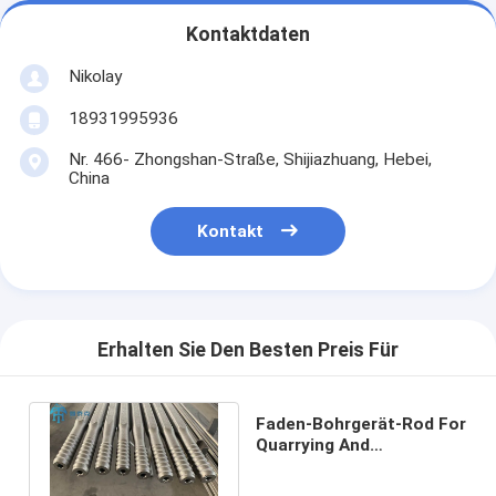
Kontaktdaten
Nikolay
18931995936
Nr. 466- Zhongshan-Straße, Shijiazhuang, Hebei,
China
Kontakt
Erhalten Sie Den Besten Preis Für
Faden-Bohrgerät-Rod For
Quarrying And
Infrastructure-Bau T38
3660mm MF