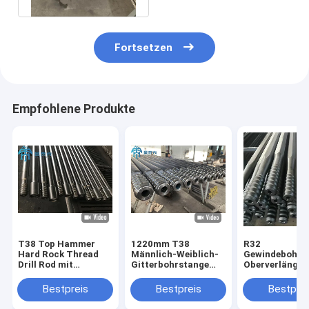
Fortsetzen
Empfohlene Produkte
T38 Top Hammer
1220mm T38
R32
Hard Rock Thread
Männlich-Weiblich-
Gewindebohrs
Drill Rod mit
Gitterbohrstange
Oberverlänger
Spülloch für Bergbau
ISO-zertifiziert für
Hochfestigkei
und Tunnelbau
Bergbau und
Hexagonale un
Bestpreis
Bestpreis
Bestprei
Felsbohrung
runde
Konfiguratione