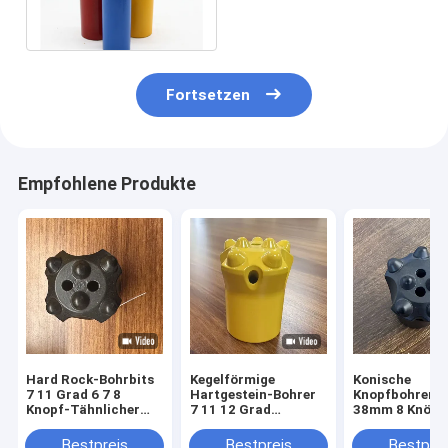
Bohrbohrung
Fortsetzen
Empfohlene Produkte
Hard Rock-Bohrbits
Kegelförmige
Konische
7 11 Grad 6 7 8
Hartgestein-Bohrer
Knopfbohrer 3
Knopf-Tähnlicher
7 11 12 Grad
38mm 8 Knöpfe
Dirll-Bit
Knopfbohrer für
den Gesteinsa
Bergbau
in Minen und
Bestpreis
Bestpreis
Bestprei