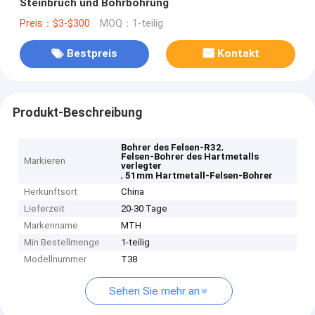
Steinbruch und Bohrbohrung
Preis：$3-$300
MOQ：1-teilig
Bestpreis
Kontakt
Produkt-Beschreibung
,
Bohrer des Felsen-R32
Felsen-Bohrer des Hartmetalls
Markieren
verlegter
,
51mm Hartmetall-Felsen-Bohrer
Herkunftsort
China
Lieferzeit
20-30 Tage
Markenname
MTH
Min Bestellmenge
1-teilig
Modellnummer
T38
Sehen Sie mehr an