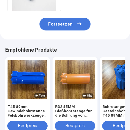
Felsbohrwerkzeuge
Fortsetzen
Empfohlene Produkte
T45 89mm
R32 45MM
Bohrstange-
Gewindebohrstange
Gießbohrstange für
Gesteinsbohr
Felsbohrwerkzeuge
die Bohrung von
T45 89MM mit
für den Tunnelbau
Felswänden auf
Gewinde für
Straßen
Landstraßen-
Bestpreis
Bestpreis
Bestprei
Straßen-Steig