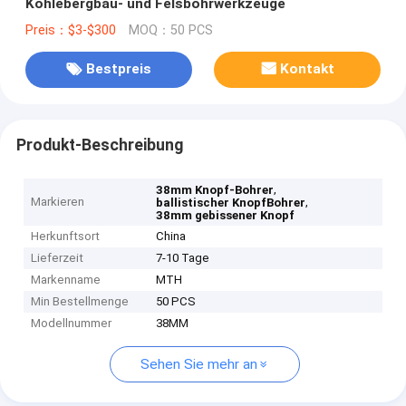
Kohlebergbau- und Felsbohrwerkzeuge
Preis：$3-$300
MOQ：50 PCS
Bestpreis
Kontakt
Produkt-Beschreibung
,
38mm Knopf-Bohrer
Markieren
,
ballistischer KnopfBohrer
38mm gebissener Knopf
Herkunftsort
China
Lieferzeit
7-10 Tage
Markenname
MTH
Min Bestellmenge
50 PCS
Modellnummer
38MM
Sehen Sie mehr an