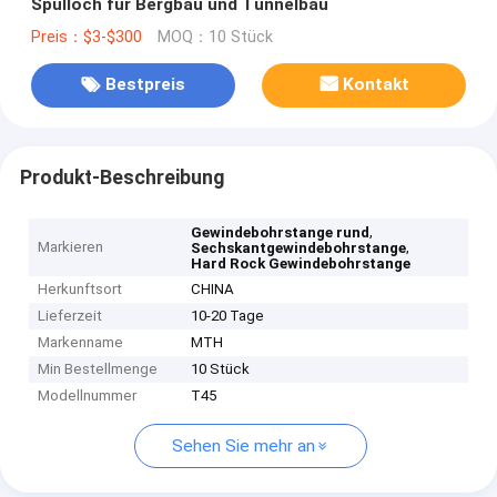
Spülloch für Bergbau und Tunnelbau
Preis：$3-$300
MOQ：10 Stück
Bestpreis
Kontakt
Produkt-Beschreibung
,
Gewindebohrstange rund
Markieren
,
Sechskantgewindebohrstange
Hard Rock Gewindebohrstange
Herkunftsort
CHINA
Lieferzeit
10-20 Tage
Markenname
MTH
Min Bestellmenge
10 Stück
Modellnummer
T45
Sehen Sie mehr an