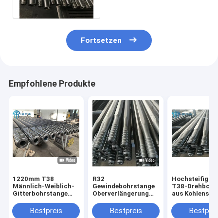
Tunnelbau
Fortsetzen
Empfohlene Produkte
1220mm T38
R32
Hochsteifigkei
Männlich-Weiblich-
Gewindebohrstange
T38-Drehbohr
Gitterbohrstange
Oberverlängerung
aus Kohlenstof
ISO-zertifiziert für
Hochfestigkeitsstahl
für den Bergba
Bergbau und
Hexagonale und
einer Länge vo
Bestpreis
Bestpreis
Bestprei
Felsbohrung
runde
mm bis 6400 