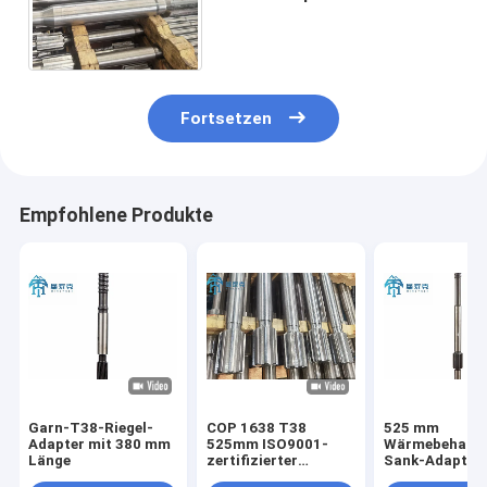
Länge und Wolframkarbid für
stabiles Gesteinsbohren
Fortsetzen
Empfohlene Produkte
Garn-T38-Riegel-
COP 1638 T38
525 mm
Adapter mit 380 mm
525mm ISO9001-
Wärmebehandl
Länge
zertifizierter
Sank-Adapter 
Schaftadapter für
Boxverpackung