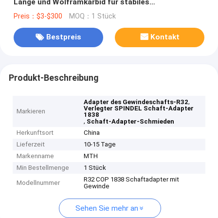
Länge und Wolframkarbid für stabiles
Gesteinsbohren
Preis：$3-$300
MOQ：1 Stück
Bestpreis
Kontakt
Produkt-Beschreibung
,
Adapter des Gewindeschafts-R32
Verlegter SPINDEL Schaft-Adapter
Markieren
1838
,
Schaft-Adapter-Schmieden
Herkunftsort
China
Lieferzeit
10-15 Tage
Markenname
MTH
Min Bestellmenge
1 Stück
R32 COP 1838 Schaftadapter mit
Modellnummer
Gewinde
Sehen Sie mehr an