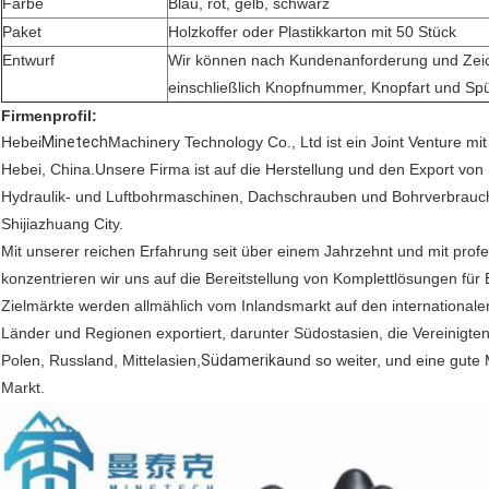
Farbe
Blau, rot, gelb, schwarz
Paket
Holzkoffer oder Plastikkarton mit 50 Stück
Entwurf
Wir können nach Kundenanforderung und Zei
einschließlich Knopfnummer, Knopfart und Spü
Firmenprofil:
Hebei
Minetech
Machinery Technology Co., Ltd ist ein Joint Venture mit
Hebei, China.Unsere Firma ist auf die Herstellung und den Export von 
Hydraulik- und Luftbohrmaschinen, Dachschrauben und Bohrverbrauch,
Shijiazhuang City.
Mit unserer reichen Erfahrung seit über einem Jahrzehnt und mit prof
konzentrieren wir uns auf die Bereitstellung von Komplettlösungen fü
Zielmärkte werden allmählich vom Inlandsmarkt auf den internationalen
Länder und Regionen exportiert, darunter Südostasien, die Vereinigte
Polen, Russland, Mittelasien,
Südamerika
und so weiter, und eine gute
Markt.