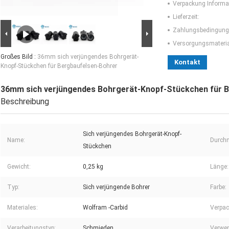
Verpackung Informa
Lieferzeit:
Zahlungsbedingung
Versorgungsmaterial
Großes Bild :
36mm sich verjüngendes Bohrgerät-
Kontakt
Knopf-Stückchen für Bergbaufelsen-Bohrer
36mm sich verjüngendes Bohrgerät-Knopf-Stückchen für 
Beschreibung
Sich verjüngendes Bohrgerät-Knopf-
Name:
Durch
Stückchen
Gewicht:
0,25 kg
Länge:
Typ:
Sich verjüngende Bohrer
Farbe:
Materiales:
Wolfram -Carbid
Verpac
Verarbeitungstyp:
Schmieden
Verwe