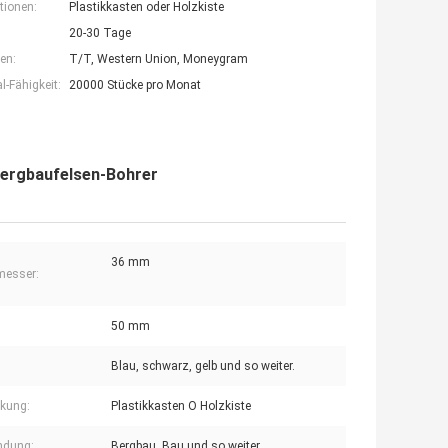
tionen:
Plastikkasten oder Holzkiste
20-30 Tage
en:
T/T, Western Union, Moneygram
-Fähigkeit:
20000 Stücke pro Monat
Bergbaufelsen-Bohrer
36 mm
messer:
50 mm
Blau, schwarz, gelb und so weiter.
kung:
Plastikkasten O Holzkiste
ndung:
Bergbau, Bau und so weiter