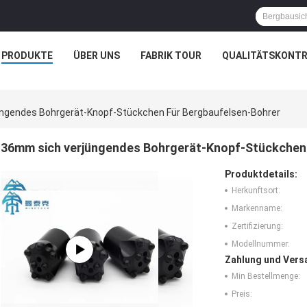
PRODUKTE
ÜBER UNS
FABRIK TOUR
QUALITÄTSKONTR
ngendes Bohrgerät-Knopf-Stückchen Für Bergbaufelsen-Bohrer
36mm sich verjüngendes Bohrgerät-Knopf-Stückchen 
Produktdetails:
Herkunftsort:
Markenname:
Zertifizierung:
Modellnummer:
Zahlung und Vers
Min Bestellmenge:
Preis: