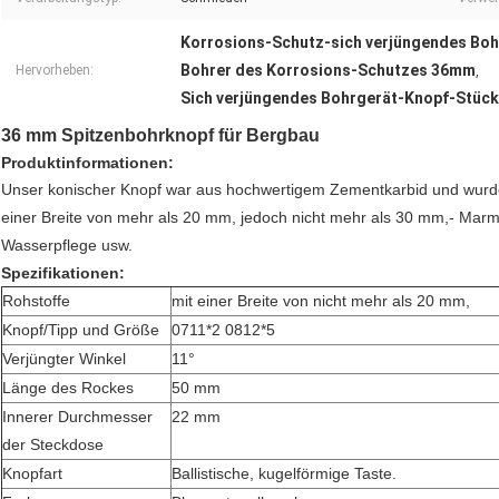
Korrosions-Schutz-sich verjüngendes Bo
Bohrer des Korrosions-Schutzes 36mm
Hervorheben:
,
Sich verjüngendes Bohrgerät-Knopf-Stüc
36 mm Spitzenbohrknopf für Bergbau
Produktinformationen:
Unser konischer Knopf war aus hochwertigem Zementkarbid und wurde
einer Breite von mehr als 20 mm, jedoch nicht mehr als 30 mm,- Marmo
Wasserpflege usw.
Spezifikationen:
Rohstoffe
mit einer Breite von nicht mehr als 20 mm,
Knopf/Tipp und Größe
0711*2 0812*5
Verjüngter Winkel
11°
Länge des Rockes
50 mm
Innerer Durchmesser
22 mm
der Steckdose
Knopfart
Ballistische, kugelförmige Taste.