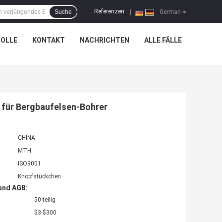
Referenzen
Suche
|
German
OLLE
KONTAKT
NACHRICHTEN
ALLE FÄLLE
für Bergbaufelsen-Bohrer
CHINA
MTH
ISO9001
Knopfstückchen
and AGB:
50-teilig
$3-$300