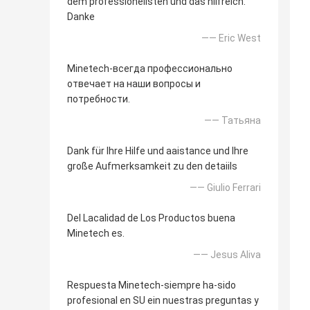
dem professionellsten und das hilfreich.
Danke
—— Eric West
Minetech-всегда профессионально
отвечает на наши вопросы и
потребности.
—— Татьяна
Dank für Ihre Hilfe und aaistance und Ihre
große Aufmerksamkeit zu den detaiils
—— Giulio Ferrari
Del Lacalidad de Los Productos buena
Minetech es.
—— Jesus Aliva
Respuesta Minetech-siempre ha-sido
profesional en SU ein nuestras preguntas y