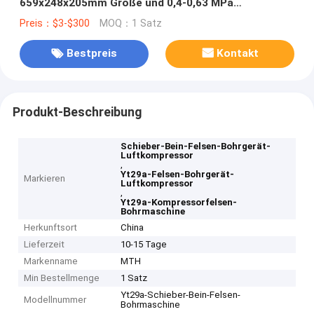
659x248x205mm Größe und 0,4-0,63 MPa
Arbeitsluftdruck
Preis：$3-$300
MOQ：1 Satz
Bestpreis
Kontakt
Produkt-Beschreibung
Schieber-Bein-Felsen-Bohrgerät-
Luftkompressor
,
Yt29a-Felsen-Bohrgerät-
Markieren
Luftkompressor
,
Yt29a-Kompressorfelsen-
Bohrmaschine
Herkunftsort
China
Lieferzeit
10-15 Tage
Markenname
MTH
Min Bestellmenge
1 Satz
Yt29a-Schieber-Bein-Felsen-
Modellnummer
Bohrmaschine