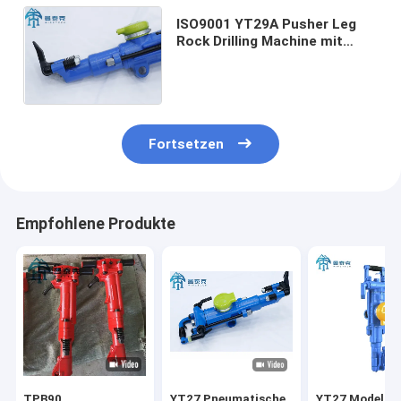
ISO9001 YT29A Pusher Leg
Rock Drilling Machine mit
659x248x205mm Größe und
0,4-0,63 MPa Arbeitsluftdruck
Fortsetzen
Empfohlene Produkte
TPB90
YT27 Pneumatische
YT27 Modell-