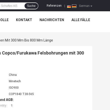
Referenzen
Suche
|
German
OLLE
KONTAKT
NACHRICHTEN
ALLE FÄLLE
gen Mit 300 Mm Bis 800 Mm Länge
as Copco/Furukawa Felsbohrungen mit 300
China
Minetech
ISO900
COP1840 T38-565
and AGB:
tity:
1