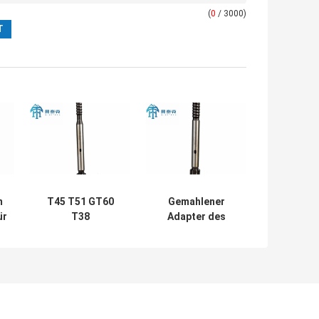
(
0
/ 3000)
m
T45 T51 GT60
Gemahlener
ür
T38
Adapter des
Schankadapter
Schaft-R32 für
r
für Atlas Copco
Spindel
Furukawa
1440/Spindel
Bohrmaschinen
1550/Spindel
1838