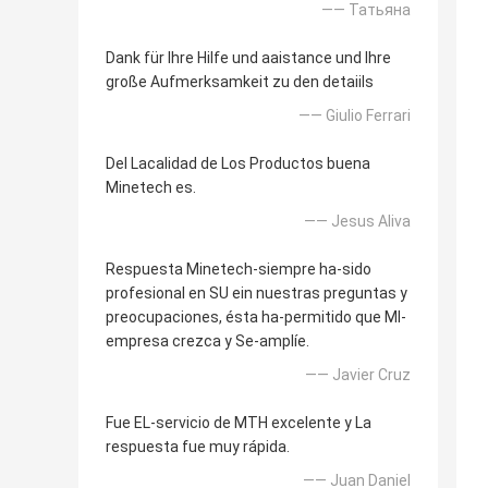
—— Татьяна
Dank für Ihre Hilfe und aaistance und Ihre
große Aufmerksamkeit zu den detaiils
—— Giulio Ferrari
Del Lacalidad de Los Productos buena
Minetech es.
—— Jesus Aliva
Respuesta Minetech-siempre ha-sido
profesional en SU ein nuestras preguntas y
preocupaciones, ésta ha-permitido que MI-
empresa crezca y Se-amplíe.
—— Javier Cruz
Fue EL-servicio de MTH excelente y La
respuesta fue muy rápida.
—— Juan Daniel