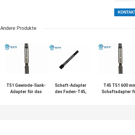
Andere Produkte
T51 Gewinde-Sank-
Schaft-Adapter
T45 T51 600 m
Adapter für das
des Faden-T45,
Schaftadapter f
Bohren von Gestein
Maurerarbeit-
HL700 HL800-
mit
Felsen-
Gesteinsbohre
Leistungsübertragung
Bohrgeräte
und stabiler,
schmiedend
zuverlässiger
Leistung