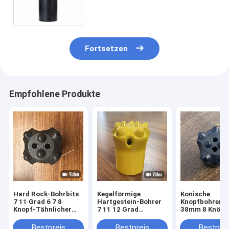
Bohren von Karbidgestein unter
heißem Druck
Fortsetzen
Empfohlene Produkte
Hard Rock-Bohrbits
Kegelförmige
Konische
7 11 Grad 6 7 8
Hartgestein-Bohrer
Knopfbohrer 3
Knopf-Tähnlicher
7 11 12 Grad
38mm 8 Knöpfe
Dirll-Bit
Knopfbohrer für
den Gesteinsa
Bergbau
in Minen und
Bestpreis
Bestpreis
Bestprei