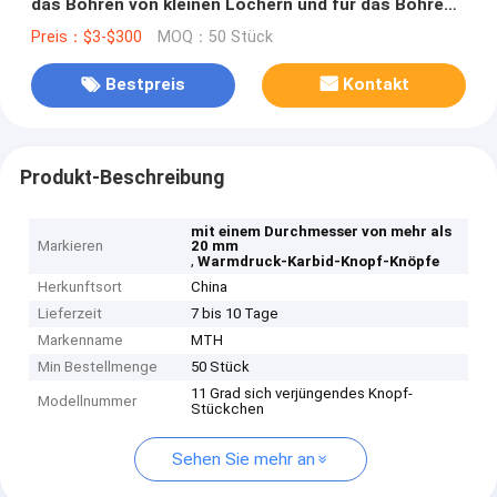
das Bohren von kleinen Löchern und für das Bohren
von Karbidgestein unter heißem Druck
Preis：$3-$300
MOQ：50 Stück
Bestpreis
Kontakt
Produkt-Beschreibung
mit einem Durchmesser von mehr als
Markieren
20 mm
,
Warmdruck-Karbid-Knopf-Knöpfe
Herkunftsort
China
Lieferzeit
7 bis 10 Tage
Markenname
MTH
Min Bestellmenge
50 Stück
11 Grad sich verjüngendes Knopf-
Modellnummer
Stückchen
Sehen Sie mehr an