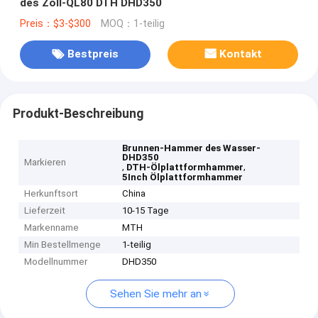
des Zoll-QL80 DTH DHD350
Preis：$3-$300
MOQ：1-teilig
Bestpreis
Kontakt
Produkt-Beschreibung
Brunnen-Hammer des Wasser-
DHD350
Markieren
,
,
DTH-Ölplattformhammer
5Inch Ölplattformhammer
Herkunftsort
China
Lieferzeit
10-15 Tage
Markenname
MTH
Min Bestellmenge
1-teilig
Modellnummer
DHD350
Sehen Sie mehr an