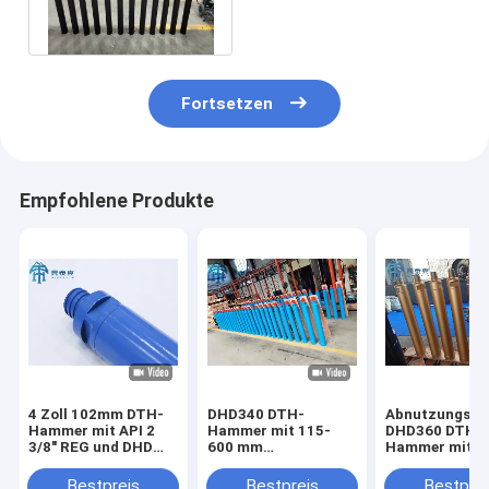
DHD350
Fortsetzen
Empfohlene Produkte
4 Zoll 102mm DTH-
DHD340 DTH-
Abnutzungsbe
Hammer mit API 2
Hammer mit 115-
DHD360 DTH-
3/8" REG und DHD
600 mm
Hammer mit AP
3.5 für das Bohren
Stückdurchmesser
1/2' REG für
von Harten
und API 2 3/8 Reg Pin
Hochdruckboh
Bestpreis
Bestpreis
Bestprei