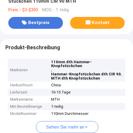
Stückchen 110mm CIR 90 MTH
Preis：$3-$300
MOQ：1-teilig
Bestpreis
Kontakt
Produkt-Beschreibung
110mm dth Hammer-
Knopfstückchen
,
Markieren
,
Hammer-Knopfstückchen dth CIR 90
MTH dth Knopfstückchen
Herkunftsort
China
Lieferzeit
10-15 Tage
Markenname
MTH
Min Bestellmenge
1-teilig
Modellnummer
110mm Durchmesser
Sehen Sie mehr an