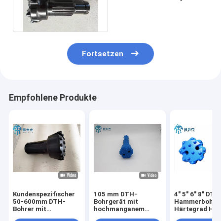
Stückchen 110mm CIR
90 MTH
Fortsetzen
Empfohlene Produkte
Kundenspezifischer
105 mm DTH-
4" 5" 6" 8" DTH
50-600mm DTH-
Bohrgerät mit
Hammerbohrer
Bohrer mit
hochmanganem
Härtegrad HRC
Wolframkarbid &
Stahl und
HRC63 und