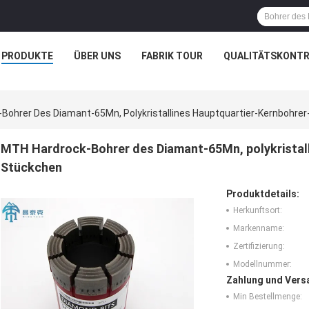
PRODUKTE
ÜBER UNS
FABRIK TOUR
QUALITÄTSKONTR
Bohrer Des Diamant-65Mn, Polykristallines Hauptquartier-Kernbohre
MTH Hardrock-Bohrer des Diamant-65Mn, polykristall
Stückchen
Produktdetails:
Herkunftsort:
Markenname:
Zertifizierung:
Modellnummer:
Zahlung und Vers
Min Bestellmenge: