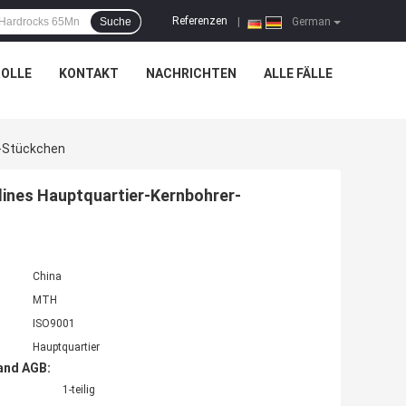
Referenzen
Suche
|
German
OLLE
KONTAKT
NACHRICHTEN
ALLE FÄLLE
r-Stückchen
ines Hauptquartier-Kernbohrer-
China
MTH
ISO9001
Hauptquartier
and AGB:
1-teilig