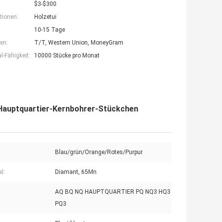
$3-$300
tionen:
Holzetui
10-15 Tage
en:
T/T, Western Union, MoneyGram
-Fähigkeit:
10000 Stücke pro Monat
 Hauptquartier-Kernbohrer-Stückchen
Blau/grün/Orange/Rotes/Purpur
l:
Diamant, 65Mn
AQ BQ NQ HAUPTQUARTIER PQ NQ3 HQ3
PQ3