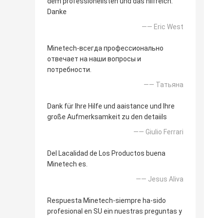
dem professionellsten und das hilfreich.
Danke
—— Eric West
Minetech-всегда профессионально
отвечает на наши вопросы и
потребности.
—— Татьяна
Dank für Ihre Hilfe und aaistance und Ihre
große Aufmerksamkeit zu den detaiils
—— Giulio Ferrari
Del Lacalidad de Los Productos buena
Minetech es.
—— Jesus Aliva
Respuesta Minetech-siempre ha-sido
profesional en SU ein nuestras preguntas y