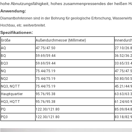
hohe Abnutzungsfähigkeit, hohes zusammenpressendes der heißen Här
Anwendung:
Diamantbohrkronen sind in der Bohrung für geologische Erforschung, Wasserwirts
Hochbau, etc. weitverbreitet.
Spezifikationen:
Größe
Außendurchmesser (Millimeter)
Innendurch
AQ
47.75/47.50
27.10/26.
BQ
59.69/59.44
36.52/36.
BQ3
59.69/59.44
33.65/33.
NQ
75.44/75.19
47.75/47.
NQ2
75.44/75.19
50.80/50.
NQ3, NQTT
75.44/75.19
45.21/44.
Hauptquartier
95.76/95.38
63.63/63.
HQ3, HQTT
95.76/95.38
61.24/60.
PQ
122.30/121.80
85.09/84.
PQ3
122.30/121.80
83.18/82.