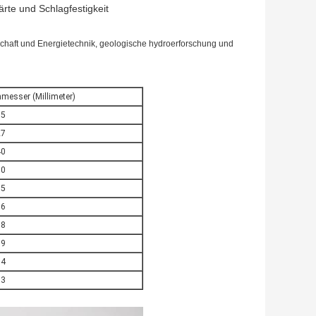
te und Schlagfestigkeit
chaft und Energietechnik, geologische hydroerforschung und
messer (Millimeter)
85
27
40
50
55
96
38
99
84
93