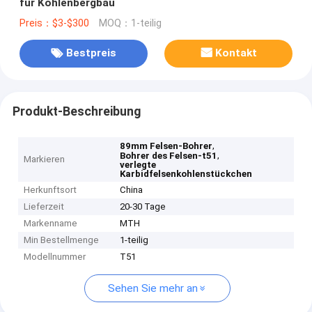
für Kohlenbergbau
Preis：$3-$300
MOQ：1-teilig
Bestpreis
Kontakt
Produkt-Beschreibung
,
89mm Felsen-Bohrer
,
Bohrer des Felsen-t51
Markieren
verlegte
Karbidfelsenkohlenstückchen
Herkunftsort
China
Lieferzeit
20-30 Tage
Markenname
MTH
Min Bestellmenge
1-teilig
Modellnummer
T51
Sehen Sie mehr an