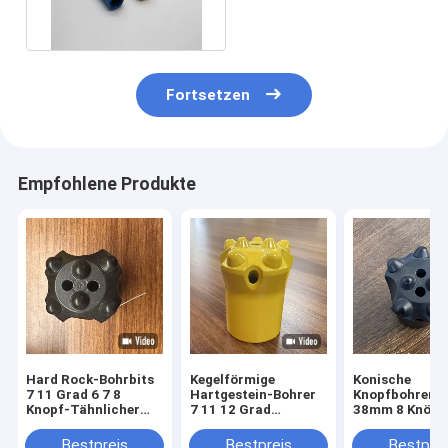
Kohlenbergbau
Fortsetzen
Empfohlene Produkte
Hard Rock-Bohrbits
Kegelförmige
Konische
7 11 Grad 6 7 8
Hartgestein-Bohrer
Knopfbohrer 3
Knopf-Tähnlicher
7 11 12 Grad
38mm 8 Knöpfe
Dirll-Bit
Knopfbohrer für
den Gesteinsa
Bergbau
in Minen und
Bestpreis
Bestpreis
Bestprei