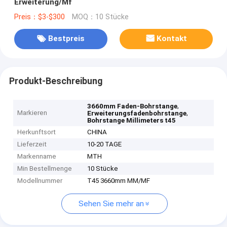
Erweiterung/Mf
Preis：$3-$300
MOQ：10 Stücke
Bestpreis
Kontakt
Produkt-Beschreibung
,
3660mm Faden-Bohrstange
Markieren
,
Erweiterungsfadenbohrstange
Bohrstange Millimeters t45
Herkunftsort
CHINA
Lieferzeit
10-20 TAGE
Markenname
MTH
Min Bestellmenge
10 Stücke
Modellnummer
T45 3660mm MM/MF
Sehen Sie mehr an