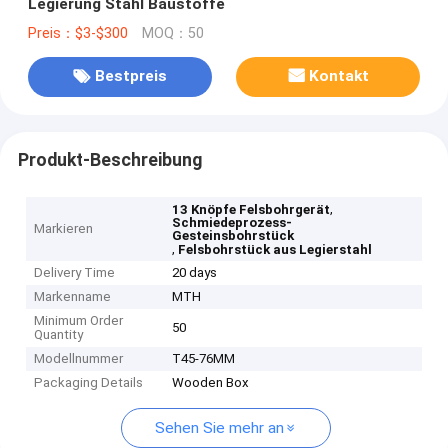
Legierung Stahl Baustoffe
Preis：$3-$300
MOQ：50
Bestpreis
Kontakt
Produkt-Beschreibung
,
13 Knöpfe Felsbohrgerät
Schmiedeprozess-
Markieren
Gesteinsbohrstück
,
Felsbohrstück aus Legierstahl
Delivery Time
20 days
Markenname
MTH
Minimum Order
50
Quantity
Modellnummer
T45-76MM
Packaging Details
Wooden Box
Sehen Sie mehr an