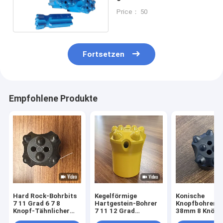
Legierung Stahl
Price： 50
Baustoffe
Fortsetzen
Empfohlene Produkte
Hard Rock-Bohrbits
Kegelförmige
Konische
7 11 Grad 6 7 8
Hartgestein-Bohrer
Knopfbohrer 3
Knopf-Tähnlicher
7 11 12 Grad
38mm 8 Knöpfe
Dirll-Bit
Knopfbohrer für
den Gesteinsa