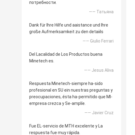
потребности.
—— Татьяна
Dank für Ihre Hilfe und aaistance und Ihre
große Aufmerksamkeit zu den detaiils
—— Giulio Ferrari
Del Lacalidad de Los Productos buena
Minetech es.
—— Jesus Aliva
Respuesta Minetech-siempre ha-sido
profesional en SU ein nuestras preguntas y
preocupaciones, ésta ha-permitido que MI-
empresa crezca y Se-amplíe.
—— Javier Cruz
Fue EL-servicio de MTH excelente y La
respuesta fue muy rápida.