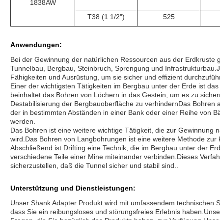
1838AW
T38 (1 1/2")
525
Anwendungen
:
Bei der Gewinnung der natürlichen Ressourcen aus der Erdkruste gi
Tunnelbau, Bergbau, Steinbruch, Sprengung und Infrastrukturbau.Jed
Fähigkeiten und Ausrüstung, um sie sicher und effizient durchzufüh
Einer der wichtigsten Tätigkeiten im Bergbau unter der Erde ist d
beinhaltet das Bohren von Löchern in das Gestein, um es zu sic
Destabilisierung der Bergbauoberfläche zu verhindernDas Bohren auf 
der in bestimmten Abständen in einer Bank oder einer Reihe von 
werden.
Das Bohren ist eine weitere wichtige Tätigkeit, die zur Gewinnung
wird.Das Bohren von Langbohrungen ist eine weitere Methode zur 
Abschließend ist Drifting eine Technik, die im Bergbau unter der E
verschiedene Teile einer Mine miteinander verbinden.Dieses Verfahr
sicherzustellen, daß die Tunnel sicher und stabil sind..
Unterstützung und Dienstleistungen:
Unser Shank Adapter Produkt wird mit umfassendem technischen Sup
dass Sie ein reibungsloses und störungsfreies Erlebnis haben.Unse