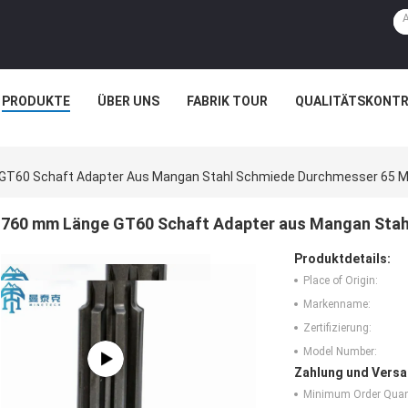
PRODUKTE
ÜBER UNS
FABRIK TOUR
QUALITÄTSKONTR
GT60 Schaft Adapter Aus Mangan Stahl Schmiede Durchmesser 65 
760 mm Länge GT60 Schaft Adapter aus Mangan Sta
Produktdetails:
Place of Origin:
Markenname:
Zertifizierung:
Model Number:
Zahlung und Versa
Minimum Order Quant