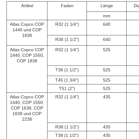
Artikel
Faden
Länge
Du
mm
Atlas Copco COP
R32 (1 1/4")
640
1440 und COP
1838
R38 (1 1/2")
640
Atlas Copco COP
R32 (1 1/4")
525
1440, COP 1550,
COP 1838
T38 (1 1/2")
525
T45 (1 3/4")
525
T51 (2")
525
Atlas Copco COP
R32 (1 1/4")
435
1440, COP 1550,
COP 1638, COP
1838 und COP
2238
R38 (1 1/2")
435
T38 (1 1/2")
435