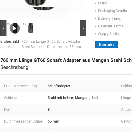
Preis:
Packaging Details:
Delivery Time:
Payment Terms:
Supply Ability:
Großes Bild :
760 mm Länge GT60 Schaft Adapter
Kontakt
aus Mangan Stahl Schmiede Durchmesser 65 mm
760 mm Länge GT60 Schaft Adapter aus Mangan Stahl Sc
Beschreibung
Produktbezeichnung:
Schaftadapter
Schlüs
Schienen:
Stahl mit hohem Mangangehalt
Länge:
Keil:
8
Art der
Durchmesser der Spline:
65 mm
Gewich