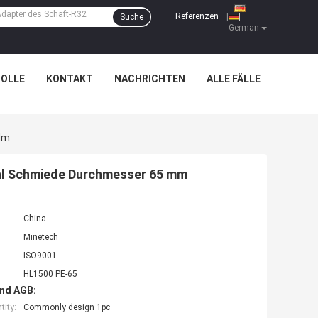
Referenzen
Suche
|
German
OLLE
KONTAKT
NACHRICHTEN
ALLE FÄLLE
Mm
hl Schmiede Durchmesser 65 mm
China
Minetech
ISO9001
HL1500 PE-65
nd AGB:
ity:
Commonly design 1pc