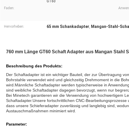
GT60
Faden:
Anwen
65 mm Schankadapter
Mangan-Stahl-Scha
Hervorheben:
,
760 mm Länge GT60 Schaft Adapter aus Mangan Stahl
Beschreibung des Produkts:
Der Schaftadapter ist ein wichtiger Bauteil, der zur Übertragung v
Bohrstahle verwendet wird und gleichzeitig Drehmoment in die Boh
wird.Männliche Schaftadapter werden typischerweise in Anwendung
sind weibliche Schaftadapter dagegen bevorzugt, wenn nur begrenz
Bei Minetech garantieren wir die Verwendung von hochwertigem Leg
Schaftadapter.Unsere fortschrittlichen CNC-Bearbeitungsprozes
dass unsere Schieferadapter zuverlässig und langlebig sind, wodur
Austauschmaßnahmen minimiert wird.
Parameter
: