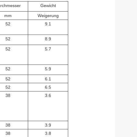
rchmesser
Gewicht
mm
Weigerung
52
9.1
52
8.9
52
5.7
52
5.9
52
6.1
52
6.5
38
3.6
38
3.9
38
3.8