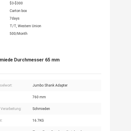
$3-$300
Carton box
7days
T/T, Western Union
500/Month
hmiede Durchmesser 65 mm
selwort:
Jumbo Shank Adapter
760 mm
 Verarbeitung:
Schmieden
t:
16.7KG