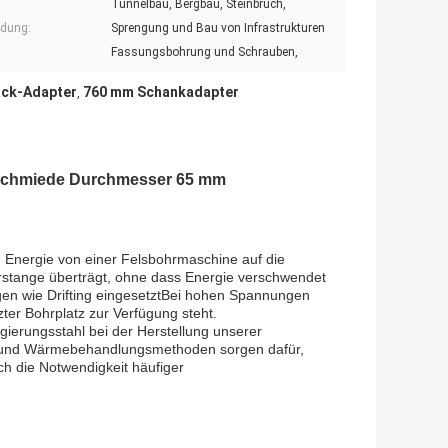
Tunnelbau, Bergbau, Steinbruch,
dung:
Sprengung und Bau von Infrastrukturen
Fassungsbohrung und Schrauben,
ck-Adapter
760 mm Schankadapter
,
 Schmiede Durchmesser 65 mm
on Energie von einer Felsbohrmaschine auf die
rstange überträgt, ohne dass Energie verschwendet
en wie Drifting eingesetztBei hohen Spannungen
ter Bohrplatz zur Verfügung steht.
ierungsstahl bei der Herstellung unserer
se und Wärmebehandlungsmethoden sorgen dafür,
ch die Notwendigkeit häufiger