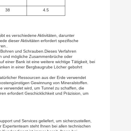
38
4.5
bt es verschiedene Aktivitäten, darunter
e dieser Aktivitäten erfordert spezifische
ren..
as Bohren und Schrauben.Dieses Verfahren
hern und mögliche Zusammenbrüche oder
einer Bank ist eine weitere wichtige Tätigkeit, bei
Bänken in einer Bergbaugrube Löcher gebohrt
 natürlicher Ressourcen aus der Erde verwendet
kostengünstigen Gewinnung von Mineralstoffen.
rde verwendet wird, um Tunnel zu schaffen, die
en erfordert Geschicklichkeit und Präzision, um
port und Services geliefert, um sicherzustellen,
r Expertenteam steht Ihnen bei allen technischen