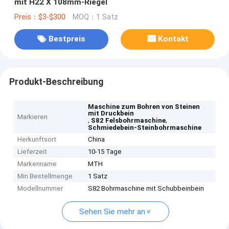
mit H22 X 108mm-Riegel
Preis：$3-$300
MOQ：1 Satz
Bestpreis
Kontakt
Produkt-Beschreibung
Maschine zum Bohren von Steinen
mit Druckbein
Markieren
,
,
S82 Felsbohrmaschine
Schmiedebein-Steinbohrmaschine
Herkunftsort
China
Lieferzeit
10-15 Tage
Markenname
MTH
Min Bestellmenge
1 Satz
Modellnummer
S82 Bohrmaschine mit Schubbeinbein
Sehen Sie mehr an