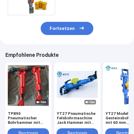
Fortsetzen
Empfohlene Produkte
TPB90
YT27 Pneumatische
YT27 Modell-
Pneumatischer
Felsbohrmaschine
Gesteinsbohr
Bohrhammer mit
Jack Hammer mit
mit 60 mm
66,67 mm
659 * 248 * 202 mm
Kolbenlauf un
Kolbendurchmesser,
Größe 27 kg Gewicht
45
Bestpreis
Bestpreis
Bestprei